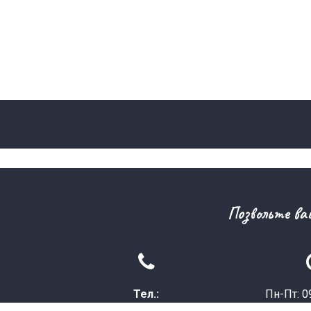
Позвольте ва

Тел.:
Пн-Пт: 09
+7 727 319 81 0
1
Перерыв: 1