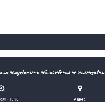
шим пользователям подписыватся на эксклюзивные


:00 - 18:30
Адрес:
3:00 - 14:30
область Жетісу, Панфиловский р