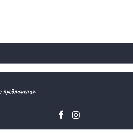
 предложения.


© 2024
sezkhorgos.kz
айон,