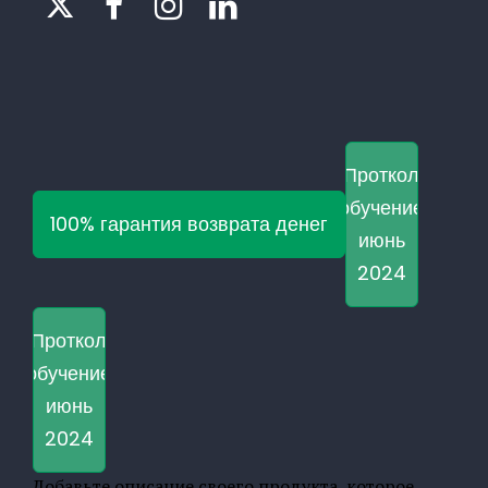




Проткол
обучение
100% гарантия возврата денег
июнь
2024
Проткол
обучение
июнь
2024
Добавьте описание своего продукта, которое