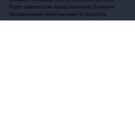
будет полезно для ваших клиентов. Добавьте
эксклюзивные свойства вашего продукта,
которые заставят клиентов покупать его.
Напишите свой собственный текст и настройте
его в настройках магазина в вкладке
Стилизовать.
© 2024
sezkhorgos.kz
100% гарантия возврата денег