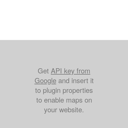
Get
API key from
Google
and insert it
to plugin properties
to enable maps on
your website.