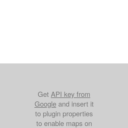
Get
API key from
Google
and insert it
to plugin properties
to enable maps on