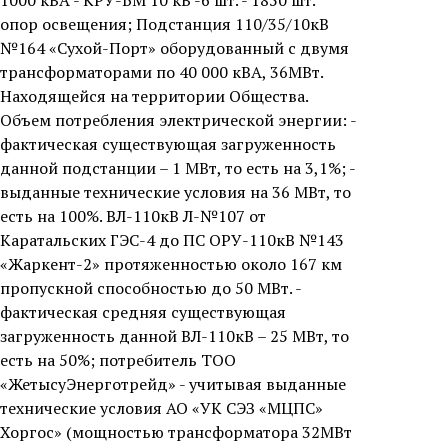
1000 кВА - КРУ-БМ 10 кВ -6 шт. - 1850 шт.
опор освещения; Подстанция 110/35/10кВ
№164 «Сухой-Порт» оборудованный с двумя
трансформаторами по 40 000 кВА, 36МВт.
Находящейся на территории Общества.
Объем потребления электрической энергии: -
фактическая существующая загруженность
данной подстанции – 1 МВт, то есть на 3,1%; -
выданные технические условия на 36 МВт, то
есть на 100%. ВЛ-110кВ Л-№107 от
Каратальских ГЭС-4 до ПС ОРУ-110кВ №143
«Жаркент-2» протяженностью около 167 км
пропускной способностью до 50 МВт. -
фактическая средняя существующая
загруженность данной ВЛ-110кВ – 25 МВт, то
есть на 50%; потребитель ТОО
«ЖетысуЭнерготрейд» - учитывая выданные
технические условия АО «УК СЭЗ «МЦПС»
Хоргос» (мощностью трансформатора 32МВт