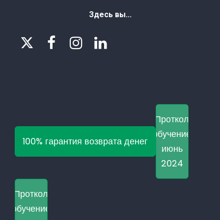
Здесь вы...




Проткол
обучение
100% гарантия возврата денег
июнь
2024
Проткол
обучение