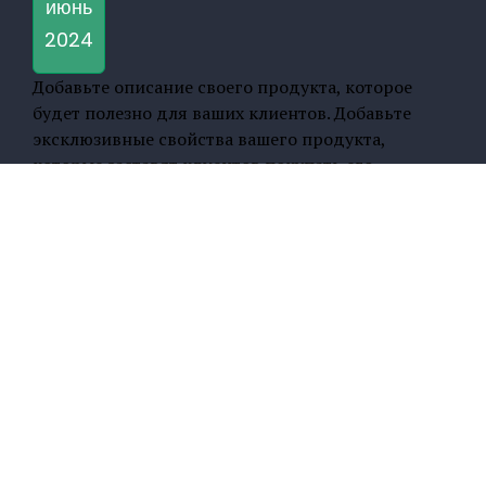
июнь
2024
Добавьте описание своего продукта, которое
будет полезно для ваших клиентов. Добавьте
эксклюзивные свойства вашего продукта,
которые заставят клиентов покупать его.
Напишите свой собственный текст и настройте
его в настройках магазина в вкладке
Стилизовать.
© 2024
sezkhorgos.kz