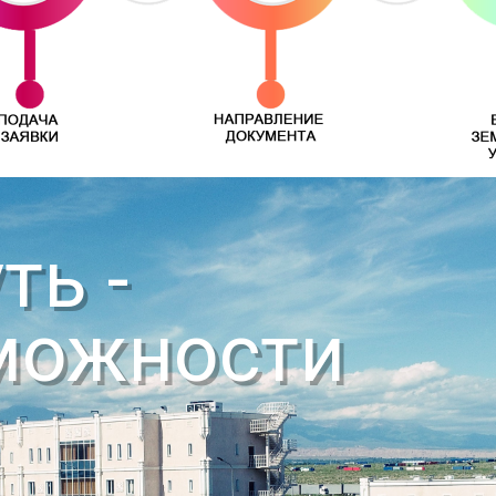
ть -
можности