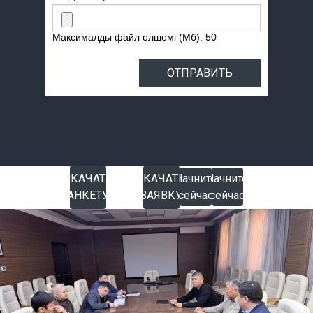
Максималды файл өлшемі (Мб): 50
ОТПРАВИТЬ
СКАЧАТЬ
Начните
СКАЧАТЬ
Начните
Начните
АНКЕТУ
сейчас
ЗАЯВКУ
сейчас
сейчас