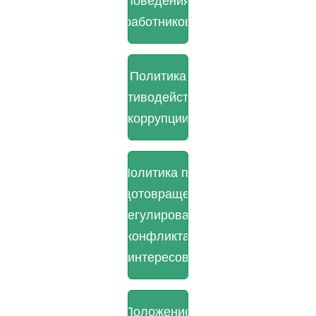
поведения
работников
Политика
противодействия
коррупции
Политика по
предотовращению
и урегулированию
конфликта
интересов
Положение