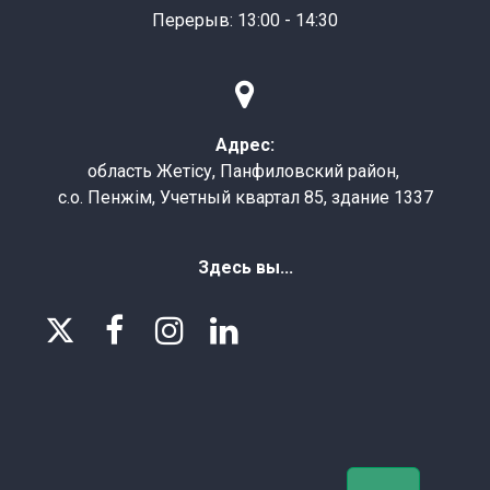
Перерыв: 13:00 - 14:30

Адрес:
область Жетісу, Панфиловский район,
с.о. Пенжім, Учетный квартал 85, здание 1337
Здесь вы...



