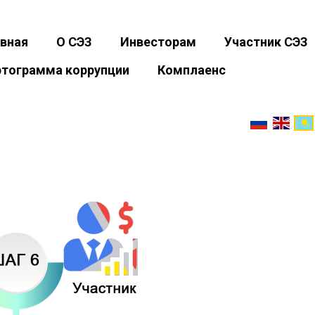
авная
О СЭЗ
Инвесторам
Участник СЭЗ
ртограмма коррупции
Комплаенс