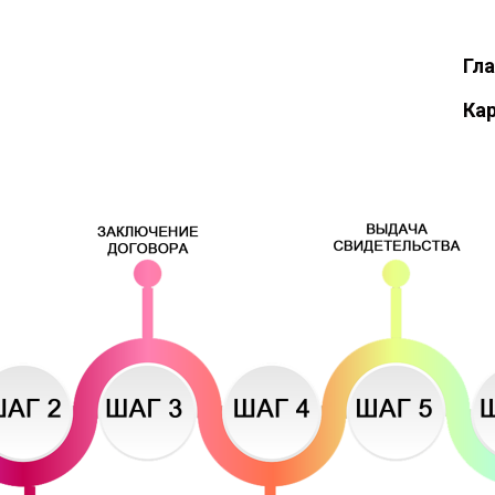
Гл
Ка